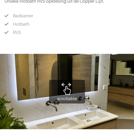
Unieke Hotbath RVS opstelling uit de Copper Lijn.
Badkamer
Hotbath
RVS
scrollable