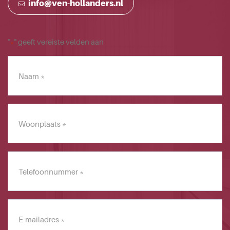
info@ven-hollanders.nl
"
" geeft vereiste velden aan
*
Naam
*
Woonplaats
*
Telefoonnummer
*
E-
mailadres