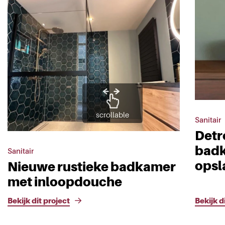
scrollable
Sanitair
Det
badk
Sanitair
opsl
Nieuwe rustieke badkamer
met inloopdouche
Bekijk dit project
Bekijk d