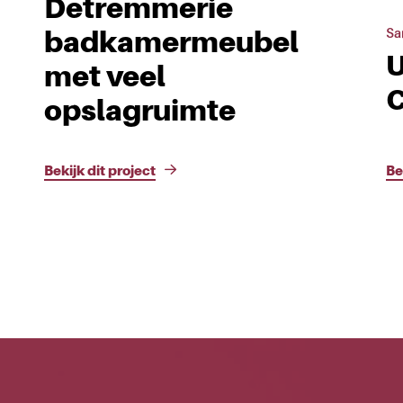
Detremmerie
Sa
badkamermeubel
U
met veel
C
opslagruimte
Bekijk dit project
Be