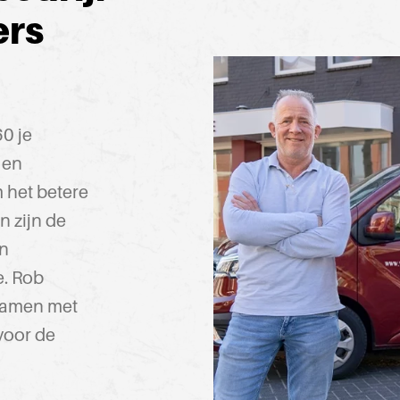
ers
60 je
 en
 het betere
n zijn de
an
e. Rob
 samen met
voor de