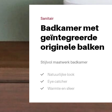
Sanitair
Badkamer met
geïntegreerde
originele balken
Stijlvol maatwerk badkamer
Natuurlijke look
Eye catcher
Warmte en sfeer